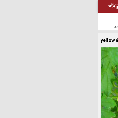
ಎಲ್
yellow 