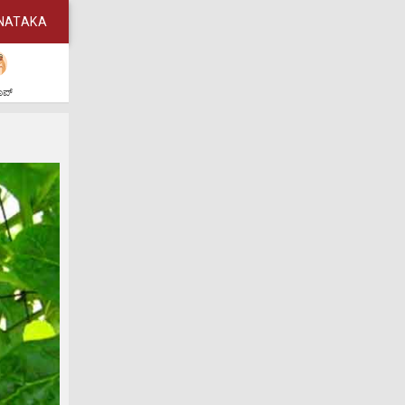
NATAKA
ಶಾಪ್