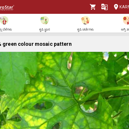
KAR
ಲಾ ಬೆಳೆಗಳು
ಕೃಷಿ ಜ್ಞಾನ
ಕೃಷಿ ಚರ್ಚೆಗಳು
ಅಗ್ರಿ 
& green colour mosaic pattern