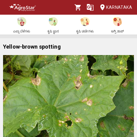
KARNATAKA
ಎಲ್ಲಾ ಬೆಳೆಗಳು
ಕೃಷಿ ಜ್ಞಾನ
ಕೃಷಿ ಚರ್ಚೆಗಳು
ಅಗ್ರಿ ಶಾಪ್
Yellow-brown spotting