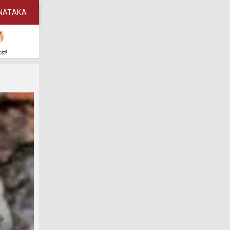
NATAKA
ಶಾಪ್