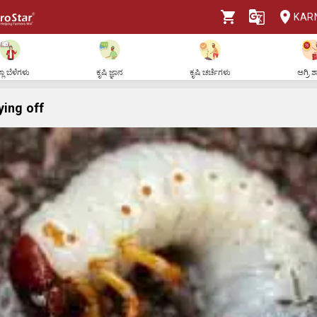
KAR
ಲಾ ಬೆಳೆಗಳು
ಕೃಷಿ ಜ್ಞಾನ
ಕೃಷಿ ಚರ್ಚೆಗಳು
ಅಗ್ರಿ 
ying off