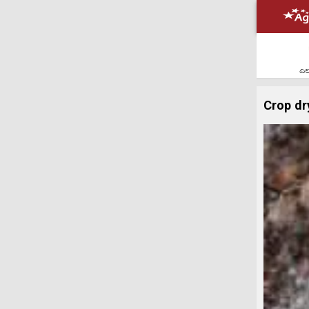
ಎಲ್
Crop dr