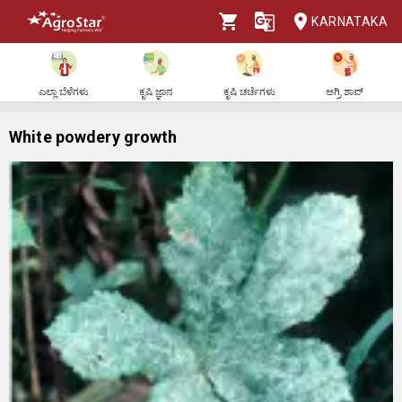
KARNATAKA
ಎಲ್ಲಾ ಬೆಳೆಗಳು
ಕೃಷಿ ಜ್ಞಾನ
ಕೃಷಿ ಚರ್ಚೆಗಳು
ಅಗ್ರಿ ಶಾಪ್
White powdery growth