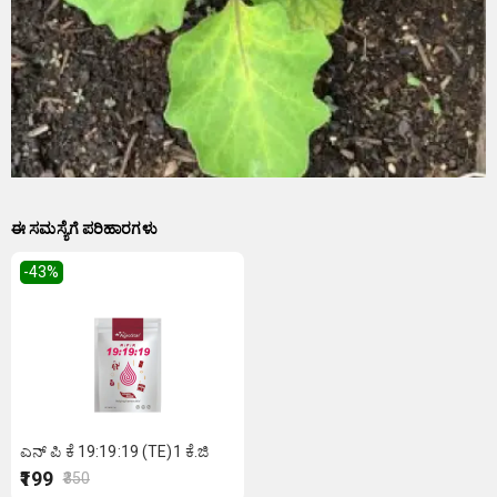
ಈ ಸಮಸ್ಯೆಗೆ ಪರಿಹಾರಗಳು
-43
%
ಎನ್ ಪಿ ಕೆ 19:19:19 (TE)1 ಕೆ.ಜಿ
₹199
₹350