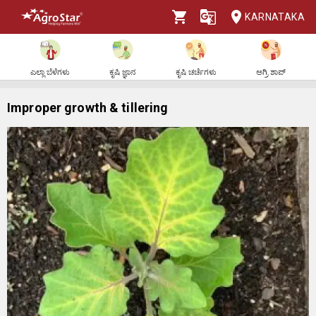
KARNATAKA
ಎಲ್ಲಾ ಬೆಳೆಗಳು
ಕೃಷಿ ಜ್ಞಾನ
ಕೃಷಿ ಚರ್ಚೆಗಳು
ಅಗ್ರಿ ಶಾಪ್
Improper growth & tillering