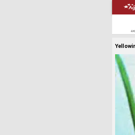
ಎಲ್
Yellowin