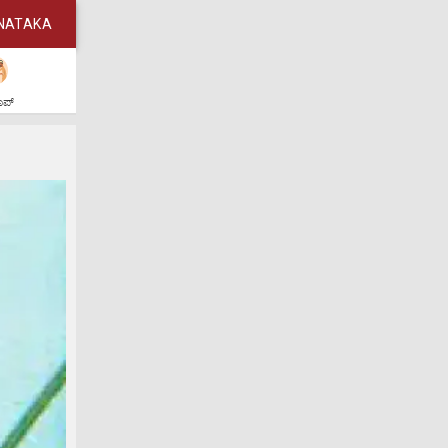
NATAKA
ಶಾಪ್