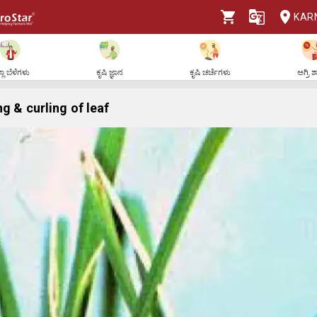
KAR
ಲಾ ಬೆಳೆಗಳು
ಕೃಷಿ ಜ್ಞಾನ
ಕೃಷಿ ಚರ್ಚೆಗಳು
ಅಗ್ರಿ 
g & curling of leaf