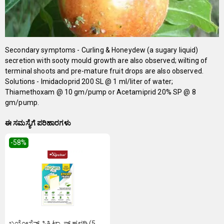
Secondary symptoms - Curling & Honeydew (a sugary liquid)
secretion with sooty mould growth are also observed; wilting of
terminal shoots and pre-mature fruit drops are also observed.
Solutions - Imidacloprid 200 SL @ 1 ml/liter of water;
Thiamethoxam @ 10 gm/pump or Acetamiprid 20% SP @ 8
gm/pump.
ಈ ಸಮಸ್ಯೆಗೆ ಪರಿಹಾರಗಳು
-58
%
ಬಯೋಸೆನ್ಸ್ ಸ್ಟಿಕಿ ಟ್ರ್ಯಾಪ್ ಹಳದಿ (5