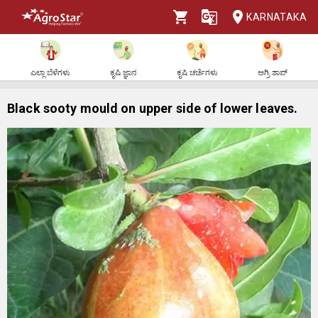
KARNATAKA
ಎಲ್ಲಾ ಬೆಳೆಗಳು
ಕೃಷಿ ಜ್ಞಾನ
ಕೃಷಿ ಚರ್ಚೆಗಳು
ಅಗ್ರಿ ಶಾಪ್
Black sooty mould on upper side of lower leaves.