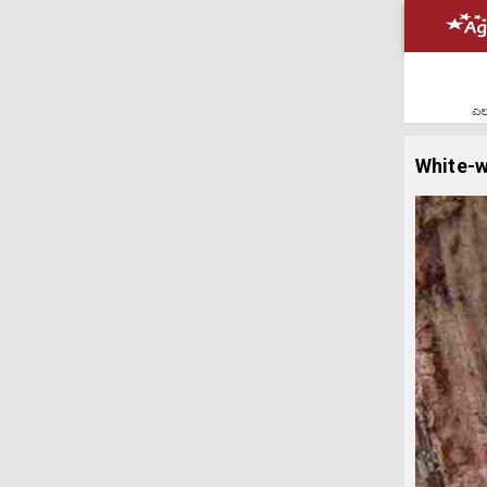
ಎಲ್
White-w