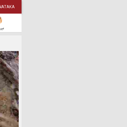
NATAKA
ಶಾಪ್