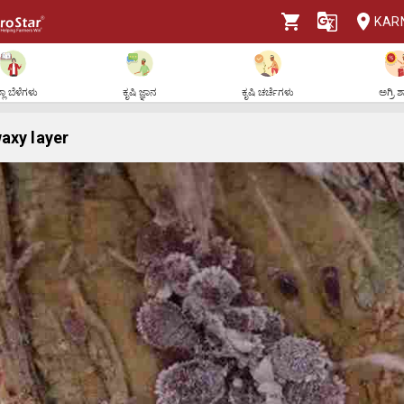
KAR
ಲಾ ಬೆಳೆಗಳು
ಕೃಷಿ ಜ್ಞಾನ
ಕೃಷಿ ಚರ್ಚೆಗಳು
ಅಗ್ರಿ 
axy layer