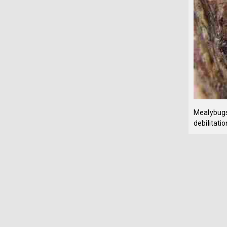
Mealybugs 
debilitati