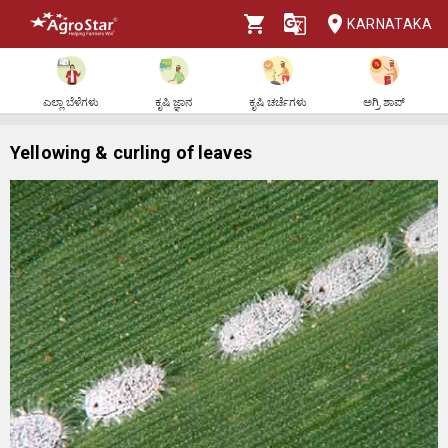
KARNATAKA
ಎಲ್ಲಾ ಬೆಳೆಗಳು
ಕೃಷಿ ಜ್ಞಾನ
ಕೃಷಿ ಚರ್ಚೆಗಳು
ಅಗ್ರಿ ಶಾಪ್
Yellowing & curling of leaves