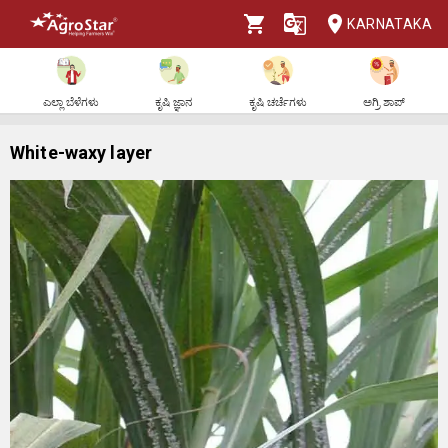
KARNATAKA
ಎಲ್ಲಾ ಬೆಳೆಗಳು
ಕೃಷಿ ಜ್ಞಾನ
ಕೃಷಿ ಚರ್ಚೆಗಳು
ಅಗ್ರಿ ಶಾಪ್
White-waxy layer