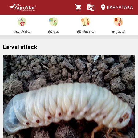
KARNATAKA
ಎಲ್ಲಾ ಬೆಳೆಗಳು
ಕೃಷಿ ಜ್ಞಾನ
ಕೃಷಿ ಚರ್ಚೆಗಳು
ಅಗ್ರಿ ಶಾಪ್
Larval attack