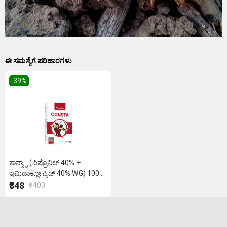
ಈ ಸಮಸ್ಯೆಗೆ ಪರಿಹಾರಗಳು
-39
%
ಕಾನ್ಸ್ಟಾ (ಫಿಪ್ರೊನಿಲ್ 40% +
ಇಮಿಡಾಕ್ಲೋಪ್ರಿಡ್ 40% WG) 100
ಗ್ರಾಂ
₹848
₹1400