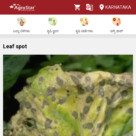
KARNATAKA
ಎಲ್ಲಾ ಬೆಳೆಗಳು
ಕೃಷಿ ಜ್ಞಾನ
ಕೃಷಿ ಚರ್ಚೆಗಳು
ಅಗ್ರಿ ಶಾಪ್
Leaf spot