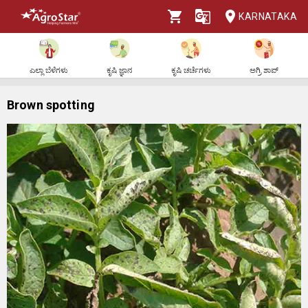
KARNATAKA
ಎಲ್ಲಾ ಬೆಳೆಗಳು
ಕೃಷಿ ಜ್ಞಾನ
ಕೃಷಿ ಚರ್ಚೆಗಳು
ಅಗ್ರಿ ಶಾಪ್
Brown spotting