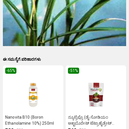
ಈ ಸಮಸ್ಯೆಗೆ ಪರಿಹಾರಗಳು
-65
%
-51
%
Nanovita B10 (Boron
ನ್ಯೂಟ್ರಿಪ್ರೊ (ಡೈ-ಸೋಡಿಯಂ
Ethanolamine 10%) 250ml
ಆಕ್ಟಾಬೊರೇಟ್ ಟೆಟ್ರಾಹೈಡ್ರೇಟ್