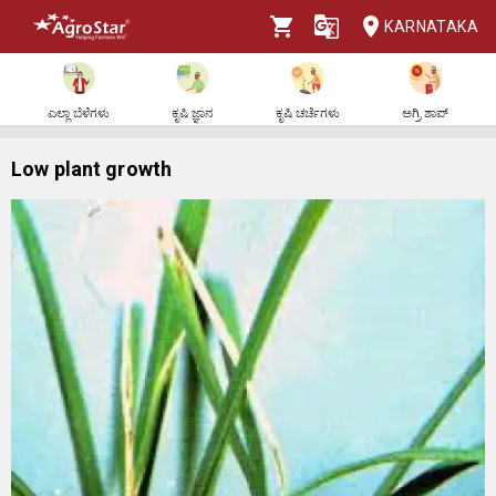
KARNATAKA
ಎಲ್ಲಾ ಬೆಳೆಗಳು
ಕೃಷಿ ಜ್ಞಾನ
ಕೃಷಿ ಚರ್ಚೆಗಳು
ಅಗ್ರಿ ಶಾಪ್
Low plant growth