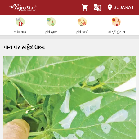
GUJARAT
બધા પાક
કૃષિ જ્ઞાન
કૃષિ ચર્ચા
એગ્રી દુકાન
પાન પર સફેદ ધાબા