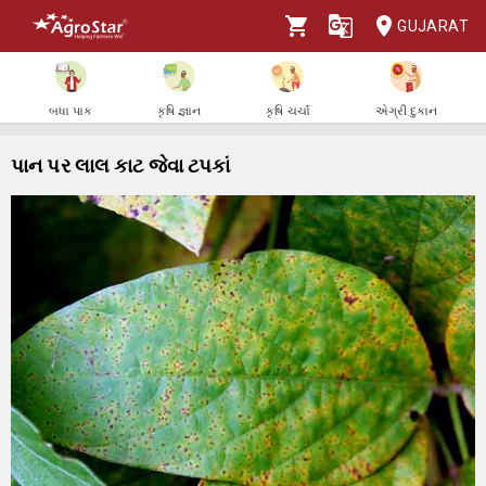
GUJARAT
બધા પાક
કૃષિ જ્ઞાન
કૃષિ ચર્ચા
એગ્રી દુકાન
પાન પર લાલ કાટ જેવા ટપકાં