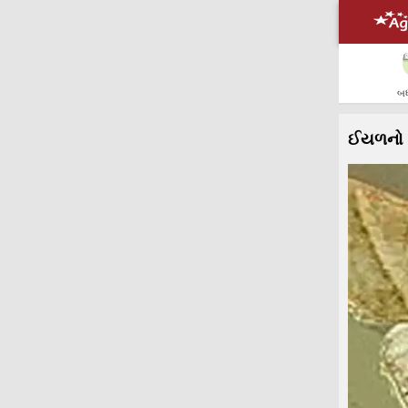
બધ
ઈયળનો 