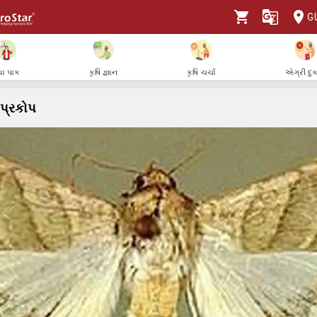
G
ા પાક
કૃષિ જ્ઞાન
કૃષિ ચર્ચા
એગ્રી દુ
પ્રકોપ