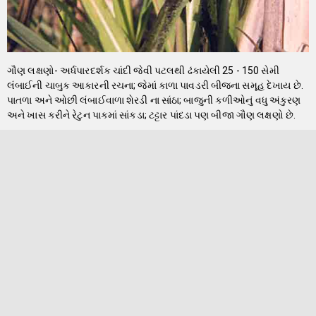
ગૌણ લક્ષણો- અર્ધપારદર્શક ચાંદી જેવી પટલથી ઢંકાયેલી 25 - 150 સેમી
લંબાઈની ચાબુક આકારની રચના; જેમાં કાળા પાવડરી બીજના સમૂહ દેખાય છે.
પાતળા અને ઓછી લંબાઈવાળા શેરડી ના સાંઠા; બાજુની કળીઓનું વધુ અંકુરણ
અને ખાસ કરીને રેટુન પાકમાં સાંકડા; ટટ્ટાર પાંદડા પણ બીજા ગૌણ લક્ષણો છે.