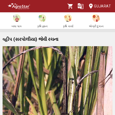
GUJARAT
બધા પાક
કૃષિ જ્ઞાન
કૃષિ ચર્ચા
એગ્રી દુકાન
વ્હીપ (સરપોલીયા) જેવી રચના