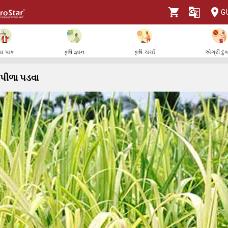
G
ા પાક
કૃષિ જ્ઞાન
કૃષિ ચર્ચા
એગ્રી દુ
 પીળા પડવા