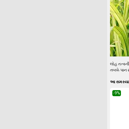
લોહ તત્વની
તબક્કે પાન 
આ સમસ્યા 
-9
%