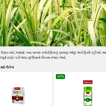
 ઉણપ માટે; લક્ષણો: નવા પાનમાં ક્લોરોફિલનું પ્રમાણ ઓછું અને ફિક્કી પટ્ટીઓ;
સંપૂર્ણ સફેદ પડી જવા; મુળીયાનો વિકાસ રૂંધાઇ જવો;
માટે ઉકેલ
-60
%