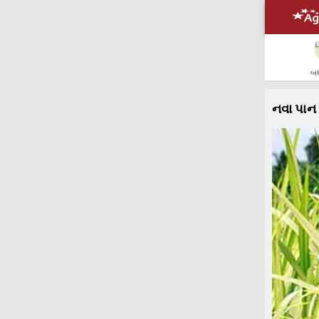
બધ
નવા પાન