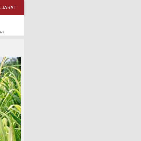
UJARAT
કાન