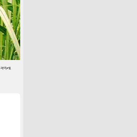
 આગળના