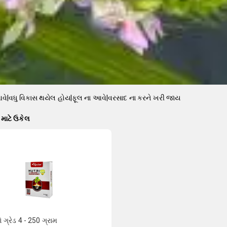
વે|વધુ વિકાસ થયેલ હોય|ફૂલ ના આવે|વરસાદ ના કરને ખરી જાય
માટે ઉકેલ
રો ગ્રેડ 4 - 250 ગ્રામ