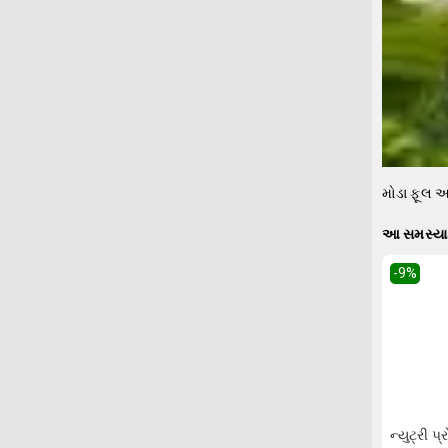
મોડા ફૂલ આ
આ સમસ્યા 
-9
%
ન્યુટ્રી પ્