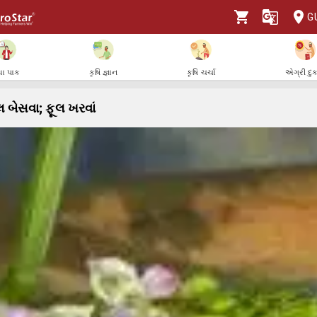
G
ા પાક
કૃષિ જ્ઞાન
કૃષિ ચર્ચા
એગ્રી દુ
 બેસવા; ફૂલ ખરવાં