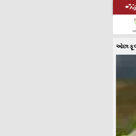
બધ
ઓછા ફૂલ