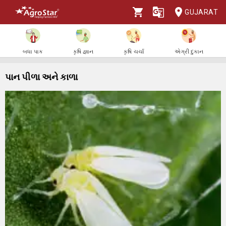
GUJARAT
બધા પાક
કૃષિ જ્ઞાન
કૃષિ ચર્ચા
એગ્રી દુકાન
પાન પીળા અને કાળા