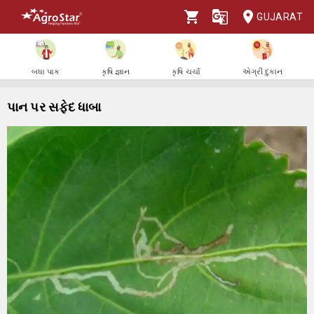
GUJARAT
બધા પાક
કૃષિ જ્ઞાન
કૃષિ ચર્ચા
એગ્રી દુકાન
પાન પર સફેદ ધાબા