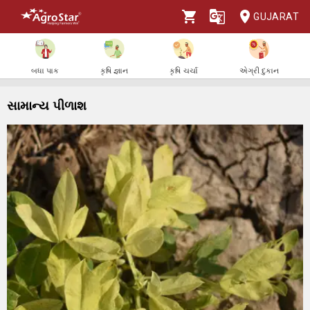
GUJARAT
બધા પાક
કૃષિ જ્ઞાન
કૃષિ ચર્ચા
એગ્રી દુકાન
સામાન્ય પીળાશ