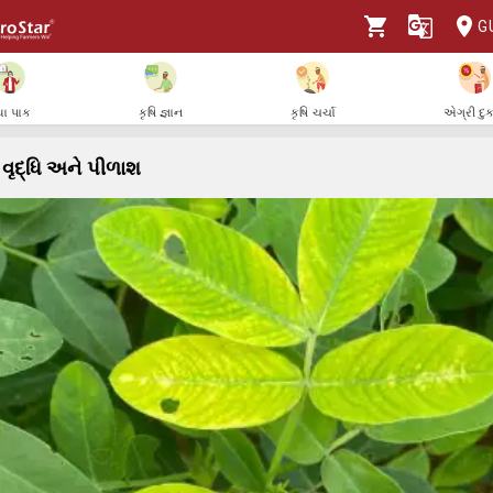
G
ા પાક
કૃષિ જ્ઞાન
કૃષિ ચર્ચા
એગ્રી દુ
વૃદ્ધિ અને પીળાશ