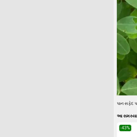
પાન સફેદ પ
આ સમસ્યા 
-43
%