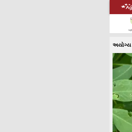
બધ
અયોગ્ય 