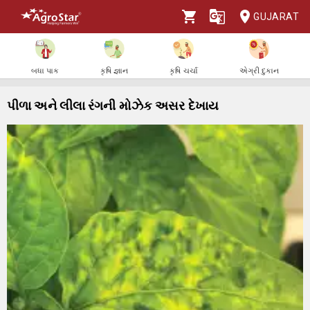
GUJARAT
બધા પાક
કૃષિ જ્ઞાન
કૃષિ ચર્ચા
એગ્રી દુકાન
પીળા અને લીલા રંગની મોઝેક અસર દેખાય