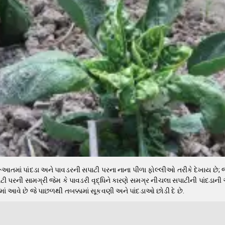
તમાં પાંદડા અને પાવડરની સપાટી પરના નાના પીળા ફોલ્લીઓ તરીકે દેખાય છે; જ
ી પરની સામગ્રી જેમ કે પાવડરી વૃદ્ધિને કારણે સમગ્ર નીચલા સપાટીની પાંદડાની
ાં આવે છે જે પાછળથી તબક્કામાં સૂકવણી અને પાંદડાઓ છોડી દે છે.