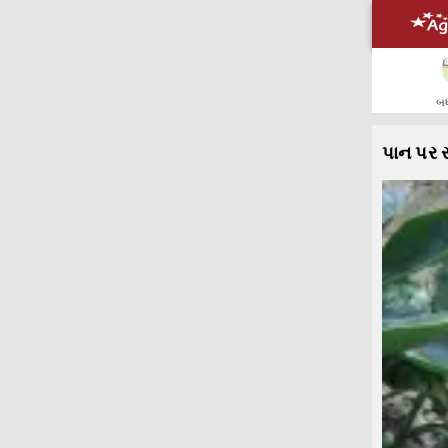
બધ
પાન પર 