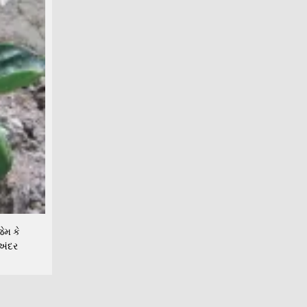
ેમ કે
 અંદર