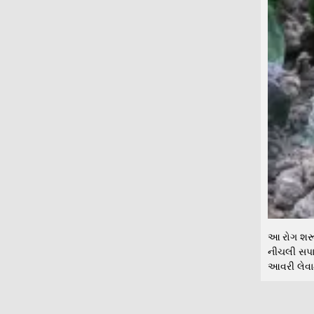
આ રોગ શરૂઆ
નીચલી સપાટ
આવરી લેવામ