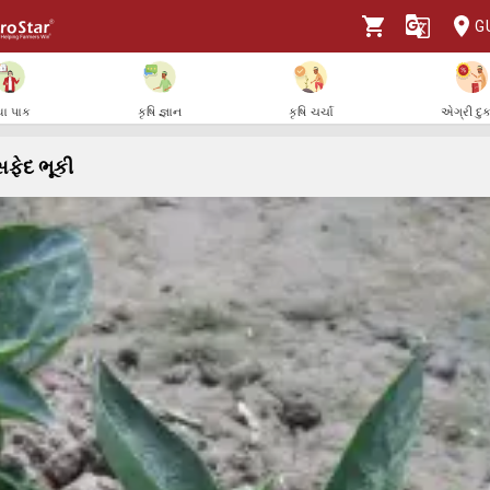
G
ા પાક
કૃષિ જ્ઞાન
કૃષિ ચર્ચા
એગ્રી દુ
સફેદ ભૂકી