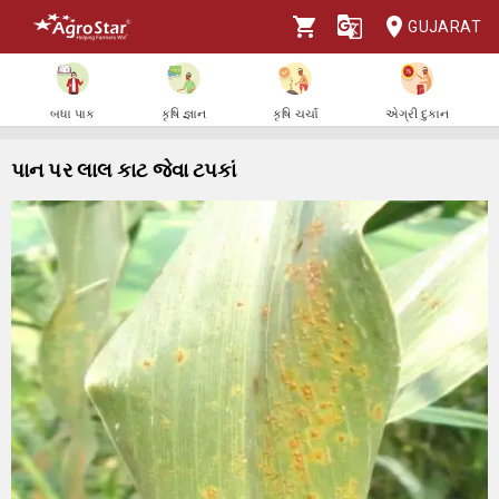
GUJARAT
બધા પાક
કૃષિ જ્ઞાન
કૃષિ ચર્ચા
એગ્રી દુકાન
પાન પર લાલ કાટ જેવા ટપકાં