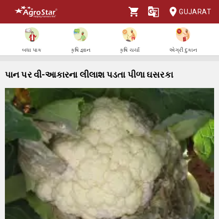
GUJARAT
બધા પાક
કૃષિ જ્ઞાન
કૃષિ ચર્ચા
એગ્રી દુકાન
પાન પર વી-આકારના લીલાશ પડતા પીળા ઘસરકા