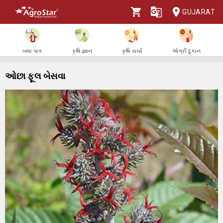
GUJARAT
બધા પાક
કૃષિ જ્ઞાન
કૃષિ ચર્ચા
એગ્રી દુકાન
ઓછા ફૂલ બેસવા