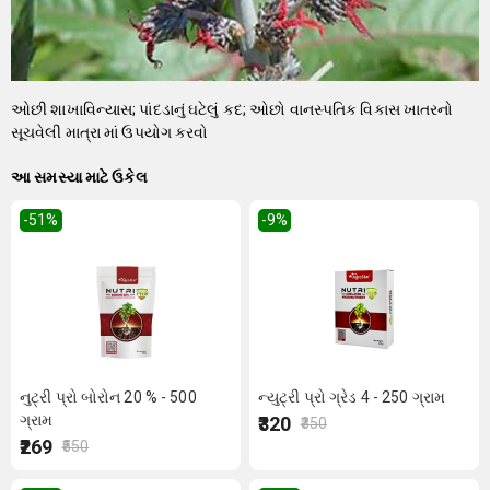
ઓછી શાખાવિન્યાસ; પાંદડાનું ઘટેલું કદ; ઓછો વાનસ્પતિક વિકાસ ખાતરનો
સૂચવેલી માત્રા માં ઉપયોગ કરવો
આ સમસ્યા માટે ઉકેલ
-51
%
-9
%
નુટ્રી પ્રો બોરોન 20 % - 500
ન્યુટ્રી પ્રો ગ્રેડ 4 - 250 ગ્રામ
ગ્રામ
₹320
₹350
₹269
₹550