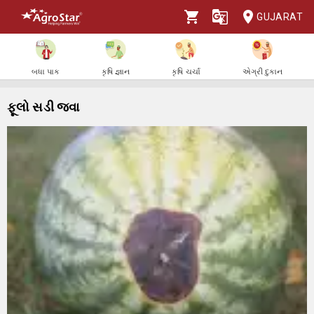
GUJARAT
બધા પાક
કૃષિ જ્ઞાન
કૃષિ ચર્ચા
એગ્રી દુકાન
ફૂલો સડી જવા