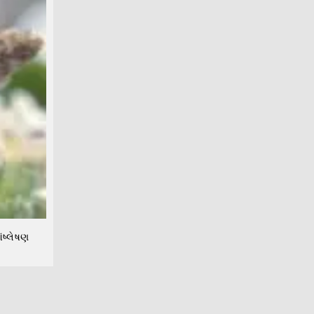
ંષ્લેષણ