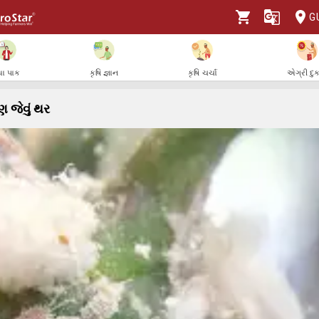
G
ા પાક
કૃષિ જ્ઞાન
કૃષિ ચર્ચા
એગ્રી દુ
 જેવું થર