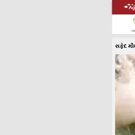
બધ
સફેદ મીણ