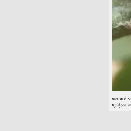
પાન અને ડા
પ્રક્રિયા અ