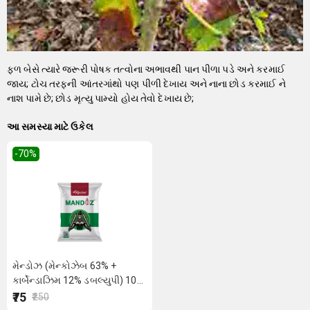
ફળ બેસે ત્યારે જરૂરી પોષક તત્વોના અભાવથી પાન પીળા પડે અને કરમાઈ
જાય; ટોચ તરફની આંતરગાંથો પણ પીળી દેખાય અને નાના છોડ કરમાઈ ને
નાશ પામે છે; છોડ મૃત્યુ પામ્યો હોય તેવો દેખાય છે;
આ સમસ્યા માટે ઉકેલ
-70
%
મેન્ડોઝ (મેન્કોઝેબ 63% +
કાર્બેન્ડાઝિમ 12% ડબલ્યુપી) 100
ગ્રામ
₹75
₹250