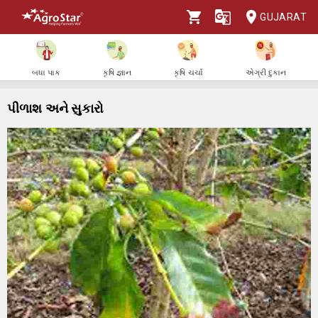
GUJARAT
બધા પાક
કૃષિ જ્ઞાન
કૃષિ ચર્ચા
એગ્રી દુકાન
પીળાશ અને સુકારો