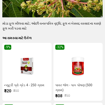
મોડા ફૂલ ખીલવા માટે; ઓછી વનસ્પતિક વૃદ્ધિ; ફૂલ ન બેસવા; વરસાદના કારણે
ફૂલ ખરી પડવા માટે
આ સમસ્યા માટે ઉકેલ
-9
%
-32
%
ન્યુટ્રી પ્રો ગ્રેડ 4 - 250 ગ્રામ
પાવર જેલ - પાક પોષણ (500
ગ્રામ)
₹320
₹350
₹508
₹750