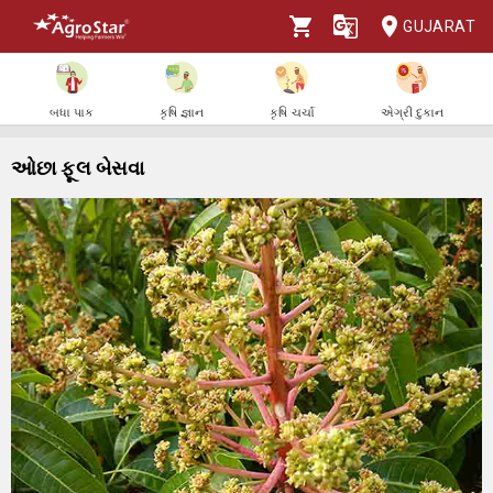
GUJARAT
બધા પાક
કૃષિ જ્ઞાન
કૃષિ ચર્ચા
એગ્રી દુકાન
ઓછા ફૂલ બેસવા