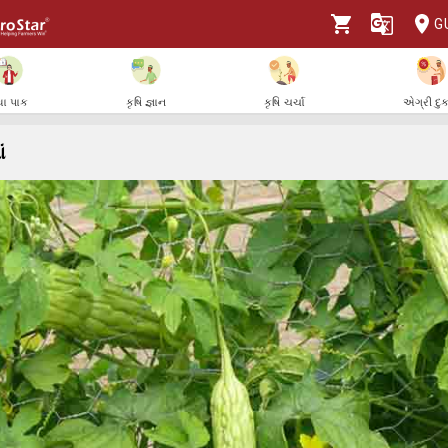
G
ા પાક
કૃષિ જ્ઞાન
કૃષિ ચર્ચા
એગ્રી દુ
ં