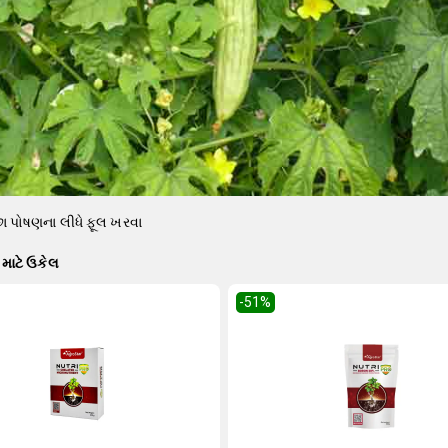
 પોષણના લીધે ફૂલ ખરવા
માટે ઉકેલ
-51
%