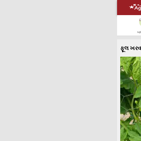
બધ
ફૂલ ખરવા