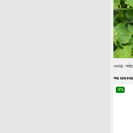
કારણ -ઓછા
આ સમસ્યા 
-9
%