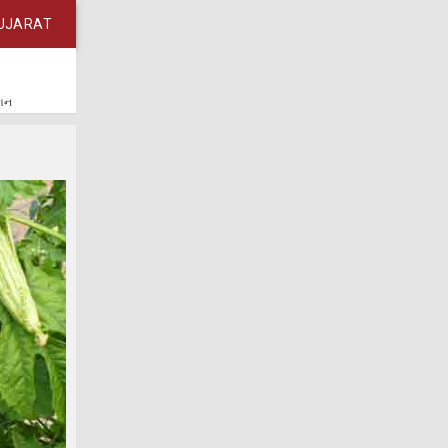
UJARAT
કાન