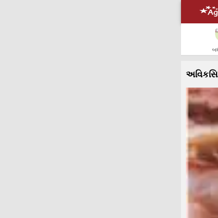
બધ
અવિકસ