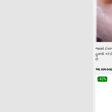
જ્યારે ઈયળ 
હુમલો કરે છ
છે.
આ સમસ્યા 
-42
%