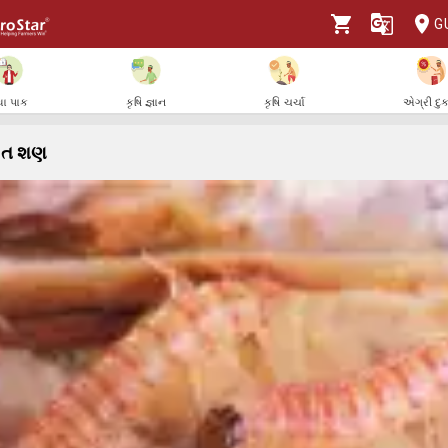
G
ા પાક
કૃષિ જ્ઞાન
કૃષિ ચર્ચા
એગ્રી દુ
િત શણ