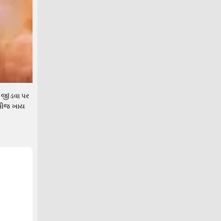
ે જીંડવા પર
ે બીજ ખાય