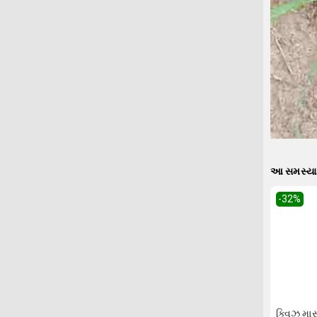
આ સમસ્યા 
-32
%
ક્વિઝ મા