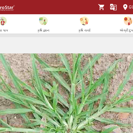
G
ા પાક
કૃષિ જ્ઞાન
કૃષિ ચર્ચા
એગ્રી દુ