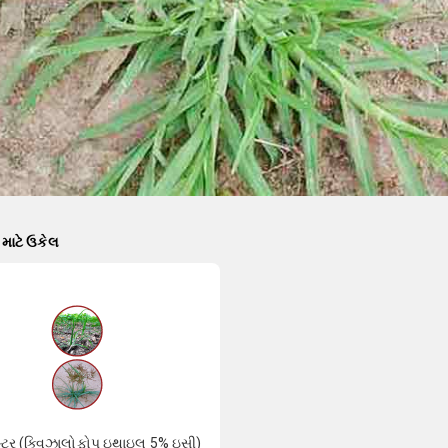
માટે ઉકેલ
સ્ટર (ક્વિઝાલોફોપ ઇથાઇલ 5% ઇસી)