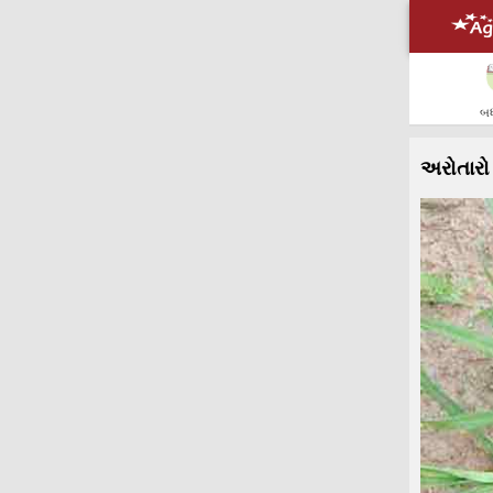
બધ
અરોતારો