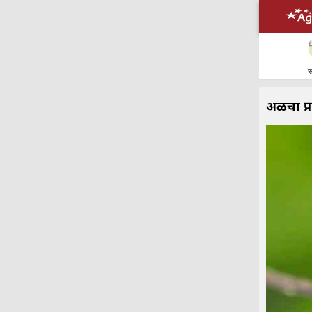
स
अळीचा प्रा