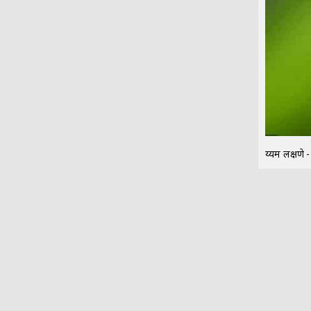
दुय्यम लक्षण