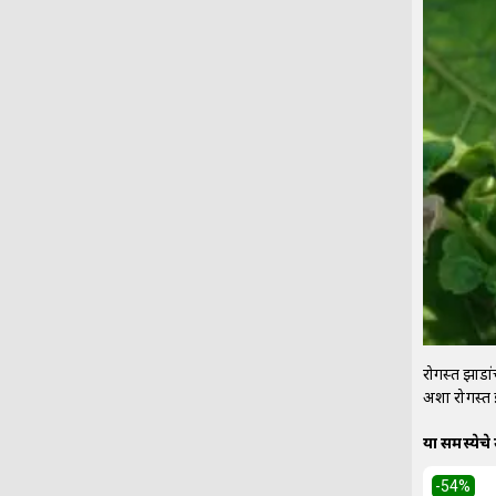
रोगग्रस्त झ
अशा रोगग्रस
या समस्येचे
-54
%