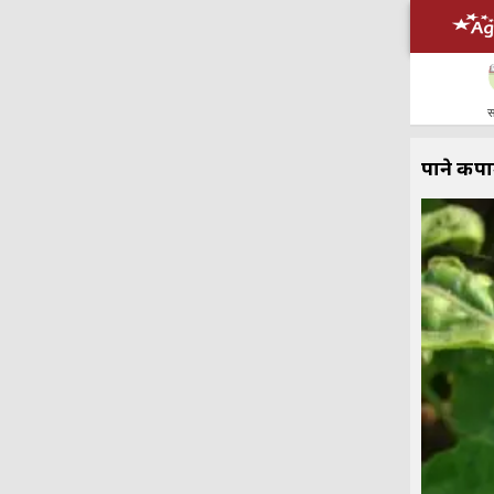
स
पाने कपा