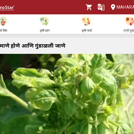
MAHAR
र्व पिके
कृषी ज्ञान
कृषी चर्चा
एग्री दु
प्रमाणे होणे आणि गुंडाळली जाणे