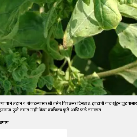
ाडांच्या पाने लहान व बोकडल्यासारखी तसेच पिवळसर दिसतात. झाडाची वाढ खुंटून झुडपास
्त झाडांना फुले लागत नाही किंवा क्वचितच फुले आणि फळे लागतात.
 उपाय