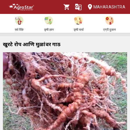
MAHARASHTRA
सर्व पिके
कृषी ज्ञान
कृषी चर्चा
एग्री दुकान
खुरटे रोप आणि मुळांवर गाठी