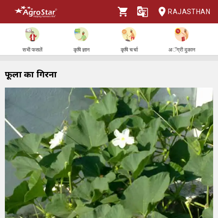
RAJASTHAN
सभी फसलें
कृषि ज्ञान
कृषि चर्चा
अॅग्री दुकान
फूलों का गिरना