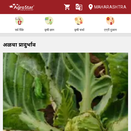
MAHARASHTRA
सर्व पिके
कृषी ज्ञान
कृषी चर्चा
एग्री दुकान
अळीचा प्रादुर्भाव