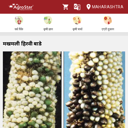
MAHARASHTRA
सर्व पिके
कृषी ज्ञान
कृषी चर्चा
एग्री दुकान
मखमली हिरवी बोंडे