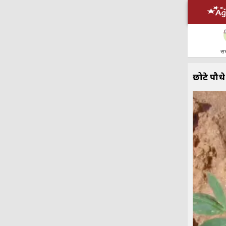
सभ
छोटे पौध