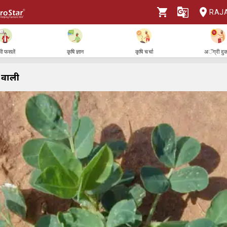
RAJ
ी फसलें
कृषि ज्ञान
कृषि चर्चा
अॅग्री दु
े वाली