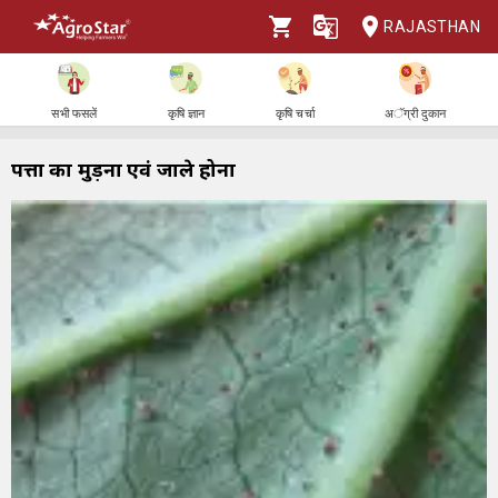
RAJASTHAN
सभी फसलें
कृषि ज्ञान
कृषि चर्चा
अॅग्री दुकान
पत्तों का मुड़ना एवं जाले होना