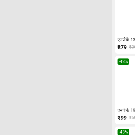
एनपीके 13
₹279
₹50
-43
%
एनपीके 19:
₹199
₹35
-43
%