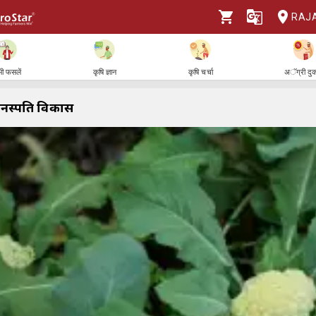
RAJ
ी फसलें
कृषि ज्ञान
कृषि चर्चा
अॅग्री दु
वनस्पति विकास