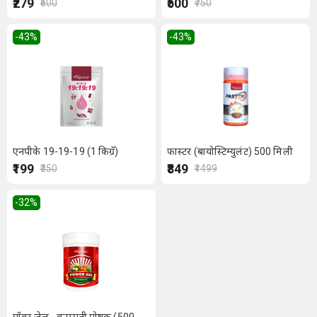
₹279
₹500
₹500
₹750
-43
%
-43
%
एनपीके 19-19-19 (1 किग्रॅ)
फास्टर (बायोस्टिम्युलंट) 500 मिली
₹199
₹849
₹350
₹1499
-32
%