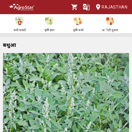
RAJASTHAN
सभी फसलें
कृषि ज्ञान
कृषि चर्चा
अॅग्री दुकान
बथुआ