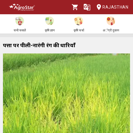
RAJASTHAN
सभी फसलें
कृषि ज्ञान
कृषि चर्चा
अॅग्री दुकान
पत्तों पर पीली-नारंगी रंग की धारियाँ