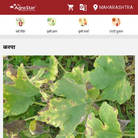
MAHARASHTRA
सर्व पिके
कृषी ज्ञान
कृषी चर्चा
एग्री दुकान
करपा