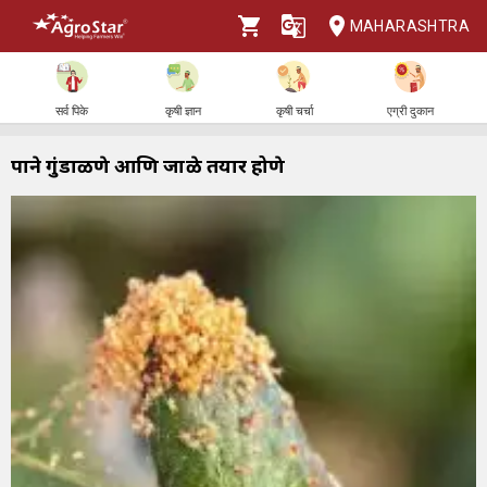
MAHARASHTRA
सर्व पिके
कृषी ज्ञान
कृषी चर्चा
एग्री दुकान
पाने गुंडाळणे आणि जाळे तयार होणे